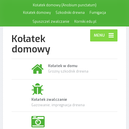
Kołatek domowy (Anobium punctatum)
Kołatek domowy
Szkodniki drewna
Fumigacja
Spuszczel zwalczanie
Korniki.edu.pl
Kołatek
MENU
domowy
Kołatek w domu
Groźny szkodnik drewna
Kołatek zwalczanie
Gazowanie, impregnacja drewna