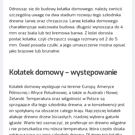
Odnosząc się do budowy kołatka domowego, należy zwrócić
szczególną uwagę na dwa stadium rozwoju tego szkodnika
drewna: larwę oraz chrząszcza. Larwę kołatka domowego
charakteryzuje walcowata budowa, długość wynosząca do 4
mm oraz biała lub też kremowa barwa. Z kolei dorosła
postać kołatka, czyli chrząszcz osiąga rozmiary od 2 do 5
mm. Owad posiada czułki, a jego umaszczenie można opisać
jako brązowe lub brunatne.
Kołatek domowy – występowanie
Kołatek domowy występuje na terenie Europy, Ameryce
Północnej i Afryce Południowej, a także w Australii i Nowej
Zelandii. Temperatura oraz wilgotność w Polsce są
sprzyjające dla tego szkodnika drewna, a w konsekwencji jest
on spotykany na obszarze całego kraju. Najczęściej kołatek
atakuje drewno drzew liściastych, rzadziej wybiera gatunki
iglaste. Warto też zaznaczyć, że preferuje on drewno wilgotne
i nie przeszkadza mu niższa temperatura, która często działa
odstraszająco na inne szkodniki drewna. Dlatego też kołatka