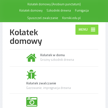
Kołatek domowy (Anobium punctatum)
Kołatek domowy
Szkodniki drewna
Fumigacja
Spuszczel zwalczanie
Korniki.edu.pl
Kołatek
MENU
domowy
Kołatek w domu
Groźny szkodnik drewna
Kołatek zwalczanie
Gazowanie, impregnacja drewna